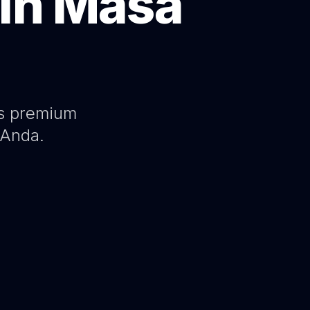
in Masa
as premium
 Anda.