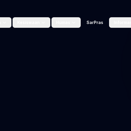
m
Kesiswaan
Humas
SarPras
Informa