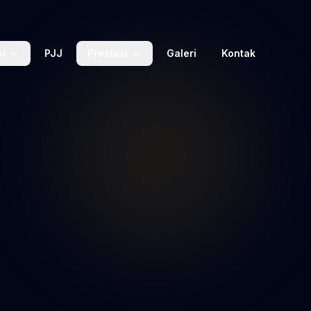
si
PJJ
Prestasi
Galeri
Kontak